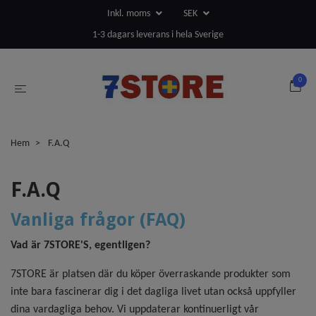
Inkl. moms
SEK
1-3 dagars leverans i hela Sverige
0
Hem
F.A.Q
F.A.Q
Vanliga frågor (FAQ)
Vad är 7STORE'S, egentligen?
7STORE är platsen där du köper överraskande produkter som
inte bara fascinerar dig i det dagliga livet utan också uppfyller
dina vardagliga behov. Vi uppdaterar kontinuerligt vår