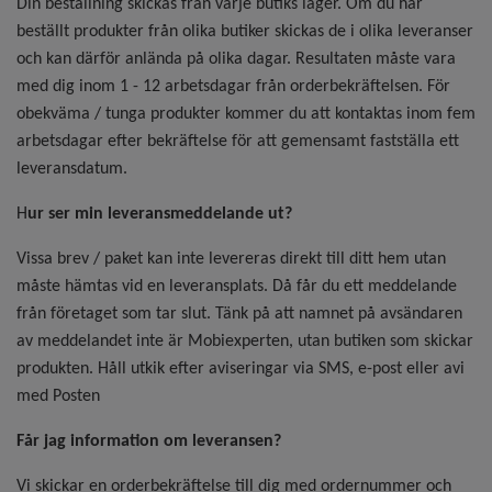
Din beställning skickas från varje butiks lager. Om du har
beställt produkter från olika butiker skickas de i olika leveranser
och kan därför anlända på olika dagar. Resultaten måste vara
med dig inom 1 - 12 arbetsdagar från orderbekräftelsen. För
obekväma / tunga produkter kommer du att kontaktas inom fem
arbetsdagar efter bekräftelse för att gemensamt fastställa ett
leveransdatum.
H
ur ser min leveransmeddelande ut?
Vissa brev / paket kan inte levereras direkt till ditt hem utan
måste hämtas vid en leveransplats. Då får du ett meddelande
från företaget som tar slut. Tänk på att namnet på avsändaren
av meddelandet inte är Mobiexperten, utan butiken som skickar
produkten. Håll utkik efter aviseringar via SMS, e-post eller avi
med Posten
Får jag information om leveransen?
Vi skickar en orderbekräftelse till dig med ordernummer och