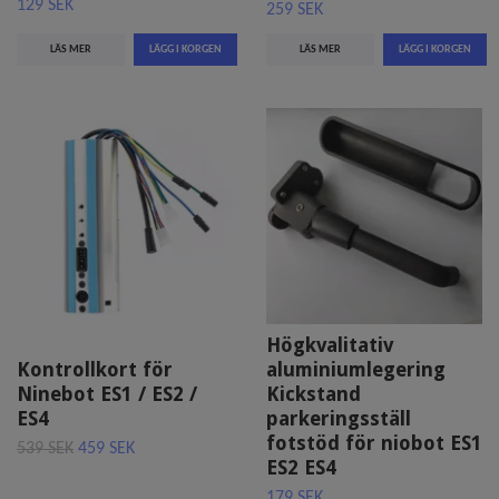
129 SEK
259 SEK
LÄS MER
LÄS MER
Högkvalitativ
Kontrollkort för
aluminiumlegering
Ninebot ES1 / ES2 /
Kickstand
ES4
parkeringsställ
fotstöd för niobot ES1
539 SEK
459 SEK
ES2 ES4
179 SEK