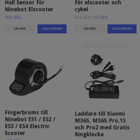
Hall Sensor för
för elscooter och
Ninebot Elscooter
cykel
109 SEK
149 SEK
119 SEK
LÄS MER
LÄS MER
Fingerbroms till
Laddare till Xiaomi
Ninebot ES1 / ES2 /
M365, M365 Pro,1S
ES3 / ES4 Electric
och Pro2 med Gratis
Scooter
Ringklocka