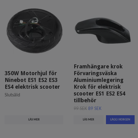
Framhängare krok
350W Motorhjul för
Förvaringsväska
Ninebot ES1 ES2 ES3
Aluminiumlegering
ES4 elektrisk scooter
Krok för elektrisk
scooter ES1 ES2 ES4
Slutsåld
tillbehör
99 SEK
89 SEK
LÄS MER
LÄS MER