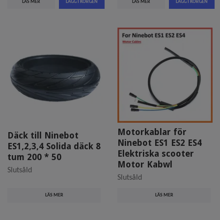
LÄS MER
LÄS MER
Motorkablar för
Däck till Ninebot
Ninebot ES1 ES2 ES4
ES1,2,3,4 Solida däck 8
Elektriska scooter
tum 200 * 50
Motor Kabwl
Slutsåld
Slutsåld
LÄS MER
LÄS MER