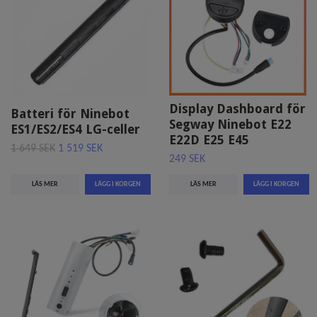
Display Dashboard för
Batteri för Ninebot
Segway Ninebot E22
ES1/ES2/ES4 LG-celler
E22D E25 E45
1 649 SEK
1 519 SEK
249 SEK
LÄS MER
LÄS MER