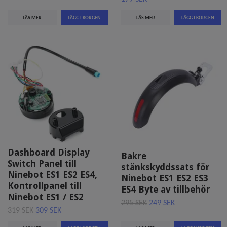
LÄS MER
LÄS MER
Dashboard Display
Bakre
Switch Panel till
stänkskyddssats för
Ninebot ES1 ES2 ES4,
Ninebot ES1 ES2 ES3
Kontrollpanel till
ES4 Byte av tillbehör
Ninebot ES1 / ES2
295 SEK
249 SEK
319 SEK
309 SEK