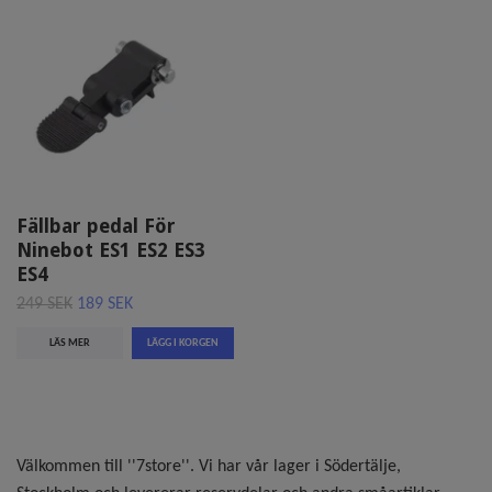
Fällbar pedal För
Ninebot ES1 ES2 ES3
ES4
249 SEK
189 SEK
LÄS MER
Välkommen till ''7store''. Vi har vår lager i Södertälje,