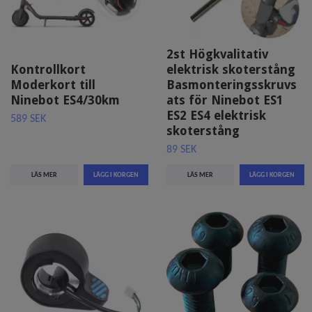
2st Högkvalitativ
Kontrollkort
elektrisk skoterstång
Moderkort till
Basmonteringsskruvs
Ninebot ES4/30km
ats för Ninebot ES1
ES2 ES4 elektrisk
589 SEK
skoterstång
89 SEK
LÄS MER
LÄS MER