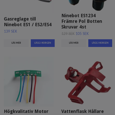
Ninebot ES1234
Gasreglage till
Främre Pol Botten
Ninebot ES1 / ES2/ES4
Skruvar 4st
139 SEK
129 SEK
105 SEK
LÄS MER
LÄS MER
Högkvalitativ Motor
Vattenflask Hållare