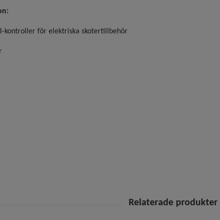
on:
ontroller för elektriska skotertillbehör
r