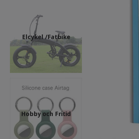
Elcykel /Fatbike
Hobby och Fritid