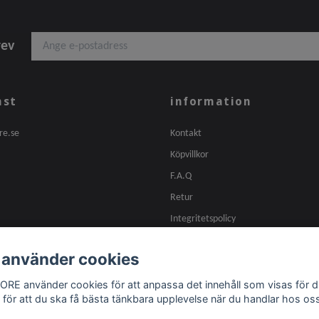
rev
nst
information
re.se
Kontakt
Köpvillkor
F.A.Q
Retur
Integritetspolicy
 använder cookies
ORE använder cookies för att anpassa det innehåll som visas för d
 för att du ska få bästa tänkbara upplevelse när du handlar hos os