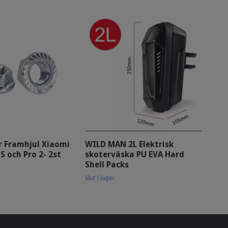
r Framhjul Xiaomi
WILD MAN 2L Elektrisk
Lad
S och Pro 2- 2st
skoterväska PU EVA Hard
Urb
Shell Packs
Slut 
Slut i lager