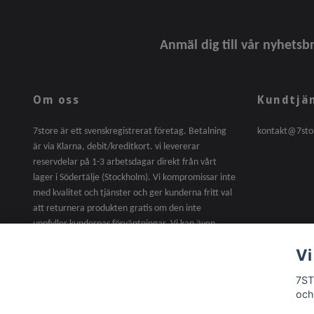
Anmäl dig till vår nyhetsb
Om oss
Kundtjä
7store är ett svenskregistrerat företag. Betalning
kontakt@7sto
är via Klarna, debit/kreditkort. vi levererar
reservdelar på 1-3 arbetsdagar direkt från vårt
lager i Södertälje (Stockholm). Vi kompromissar inte
med kvalitet och tjänster och ger kunderna fritt val
att returnera produkten gratis om den inte
uppfyller kundernas förväntningar. Vi kan även
erbjuda skoterreparation till billigare priser efter
Vi
försäljning. tveka inte att kontakta oss när som
helst.
7ST
och