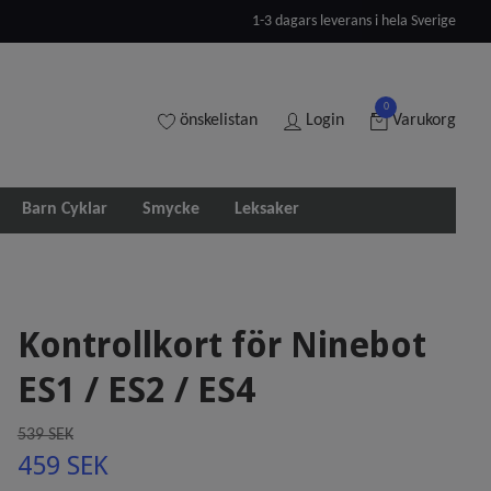
1-3 dagars leverans i hela Sverige
0
önskelistan
Login
Varukorg
Barn Cyklar
Smycke
Leksaker
Kontrollkort för Ninebot
ES1 / ES2 / ES4
539 SEK
459 SEK