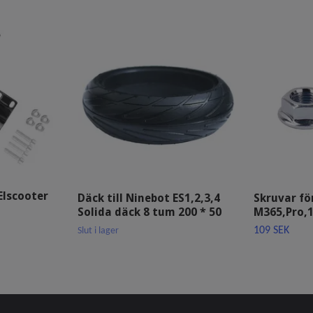
Elscooter
Däck till Ninebot ES1,2,3,4
Skruvar fö
Solida däck 8 tum 200 * 50
M365,Pro,1
109 SEK
Slut i lager