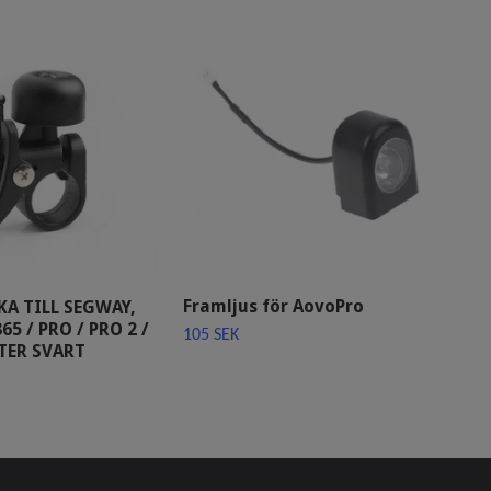
Cyk
Framljus för AovoPro
A TILL SEGWAY,
Min
5 / PRO / PRO 2 /
105 SEK
ele
TER SVART
159