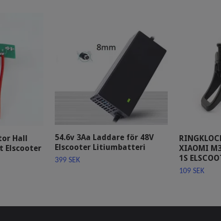
54.6v 3Aa Laddare för 48V
or Hall
RINGKLOCK
Elscooter Litiumbatteri
t Elscooter
XIAOMI M36
1S ELSCOO
399 SEK
109 SEK