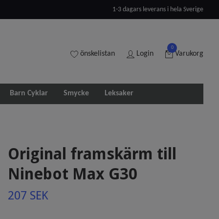
1-3 dagars leverans i hela Sverige
0
önskelistan
Login
Varukorg
Barn Cyklar
Smycke
Leksaker
Original framskärm till
Ninebot Max G30
207 SEK