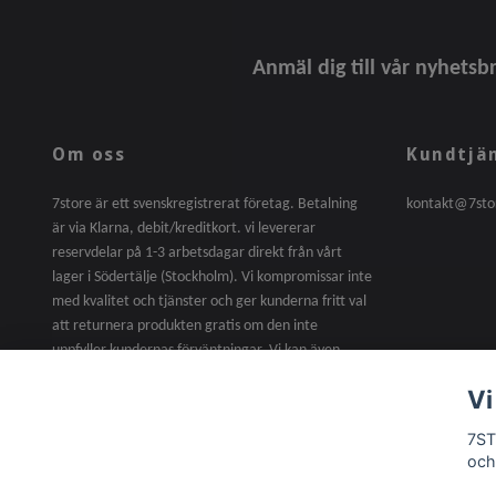
Anmäl dig till vår nyhetsb
Om oss
Kundtjä
7store är ett svenskregistrerat företag. Betalning
kontakt@7sto
är via Klarna, debit/kreditkort. vi levererar
reservdelar på 1-3 arbetsdagar direkt från vårt
lager i Södertälje (Stockholm). Vi kompromissar inte
med kvalitet och tjänster och ger kunderna fritt val
att returnera produkten gratis om den inte
uppfyller kundernas förväntningar. Vi kan även
erbjuda skoterreparation till billigare priser efter
Vi
försäljning. tveka inte att kontakta oss när som
helst.
7ST
och