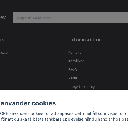
rev
nst
information
re.se
Kontakt
Köpvillkor
F.A.Q
Retur
Integritetspolicy
 använder cookies
ORE använder cookies för att anpassa det innehåll som visas för d
 för att du ska få bästa tänkbara upplevelse när du handlar hos os