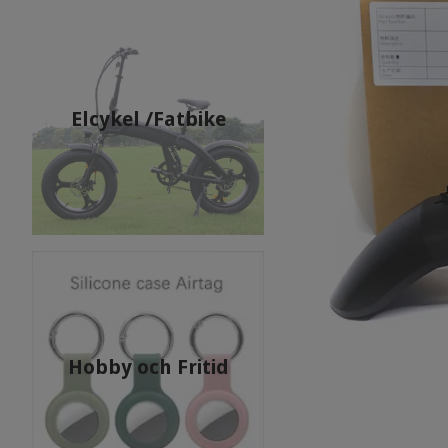
Elcykel /Fatbike
Hobby och Fritid