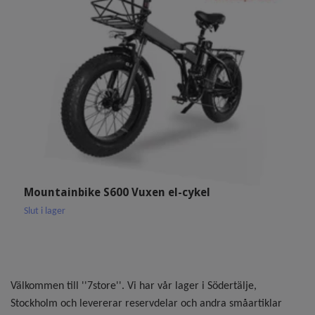
A
2
1
Mountainbike S600 Vuxen el-cykel
Slut i lager
Välkommen till ''7store''. Vi har vår lager i Södertälje,
Stockholm och levererar reservdelar och andra småartiklar