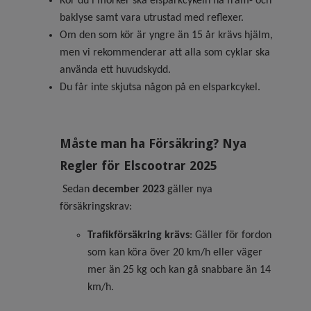
Kör du i mörker ska elsparkcykeln ha fram- och
baklyse samt vara utrustad med reflexer.
Om den som kör är yngre än 15 år krävs hjälm,
men vi rekommenderar att alla som cyklar ska
använda ett huvudskydd.
Du får inte skjutsa någon på en elsparkcykel.
Måste man ha Försäkring? Nya
Regler för Elscootrar 2025
Sedan
december 2023
gäller nya
försäkringskrav:
Trafikförsäkring krävs
: Gäller för fordon
som kan köra över 20 km/h eller väger
mer än 25 kg och kan gå snabbare än 14
km/h.