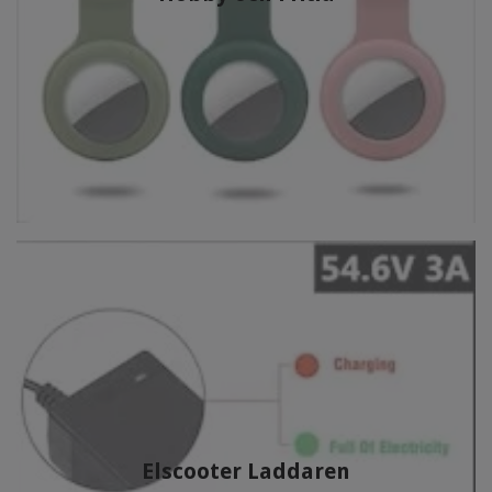
Elscooter Laddaren