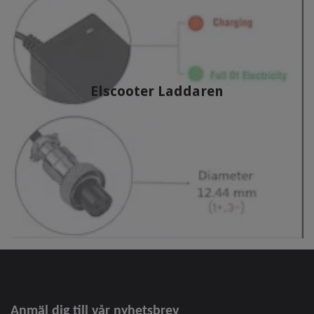
Elscooter Laddaren
Anmäl dig till vår nyhetsbrev