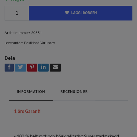
LÄGG I KORGEN
Artikelnummer:
20881
Leverantör:
PostNord Varubrev
Dela
INFORMATION
RECENSIONER
1 års Garanti
- 100 % helt nytt och högkvalitativt Superstarkt skydd.