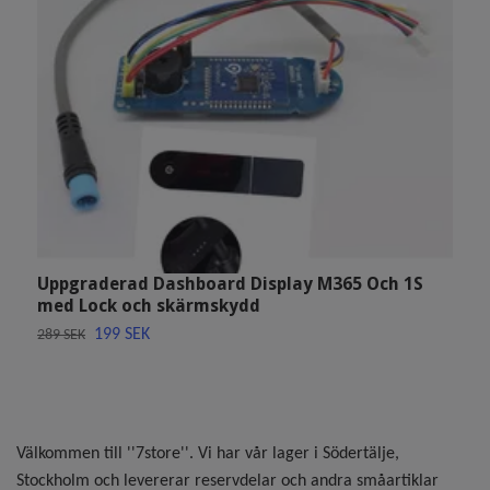
Uppgraderad Dashboard Display M365 Och 1S
H
med Lock och skärmskydd
h
199 SEK
289 SEK
2
Välkommen till ''7store''. Vi har vår lager i Södertälje,
Stockholm och levererar reservdelar och andra småartiklar