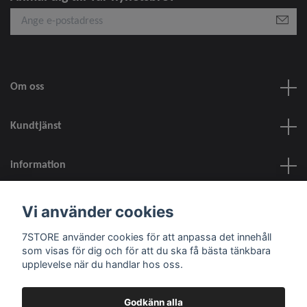
Om oss
Kundtjänst
information
Sociala medier
Vi använder cookies
7STORE använder cookies för att anpassa det innehåll
som visas för dig och för att du ska få bästa tänkbara
upplevelse när du handlar hos oss.
© 2026 7STORE
Godkänn alla