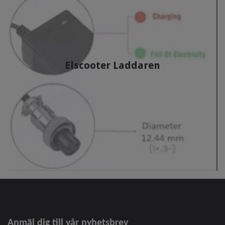
Elscooter Laddaren
Anmäl dig till vår nyhetsbrev