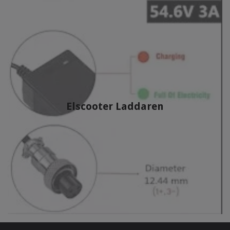
Elscooter Laddaren