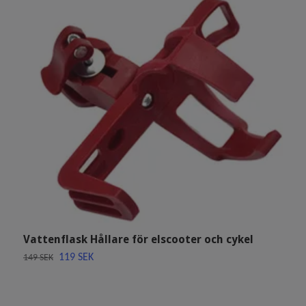
Vattenflask Hållare för elscooter och cykel
B
M
119 SEK
149 SEK
6