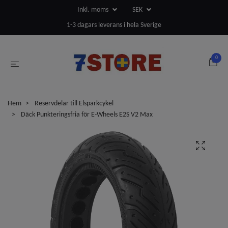
Inkl. moms
SEK
1-3 dagars leverans i hela Sverige
0
Hem
Reservdelar till Elsparkcykel
Däck Punkteringsfria för E-Wheels E2S V2 Max