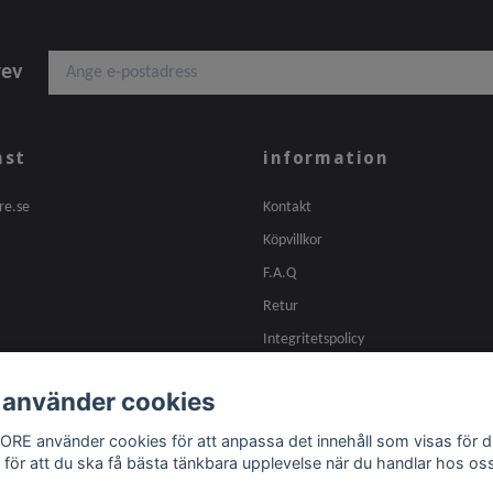
rev
nst
information
re.se
Kontakt
Köpvillkor
F.A.Q
Retur
Integritetspolicy
 använder cookies
ORE använder cookies för att anpassa det innehåll som visas för d
 för att du ska få bästa tänkbara upplevelse när du handlar hos os