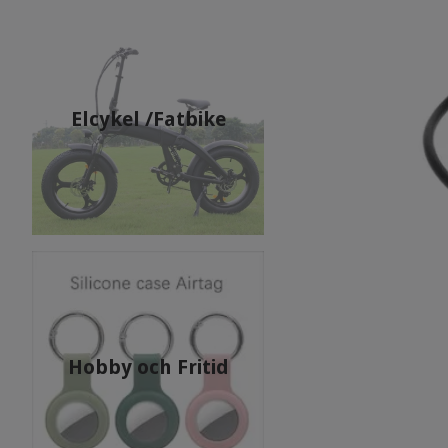
Elcykel /Fatbike
Hobby och Fritid