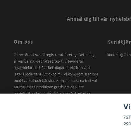
Anmäl dig till vår nyhetsb
Om oss
Kundtjä
7store är ett svenskregistrerat företag. Betalning
kontakt@7sto
är via Klarna, debit/kreditkort. vi levererar
reservdelar på 1-3 arbetsdagar direkt från vårt
lager i Södertälje (Stockholm). Vi kompromissar inte
med kvalitet och tjänster och ger kunderna fritt val
att returnera produkten gratis om den inte
uppfyller kundernas förväntningar. Vi kan även
erbjuda skoterreparation till billigare priser efter
Vi
försäljning. tveka inte att kontakta oss när som
helst.
7ST
och