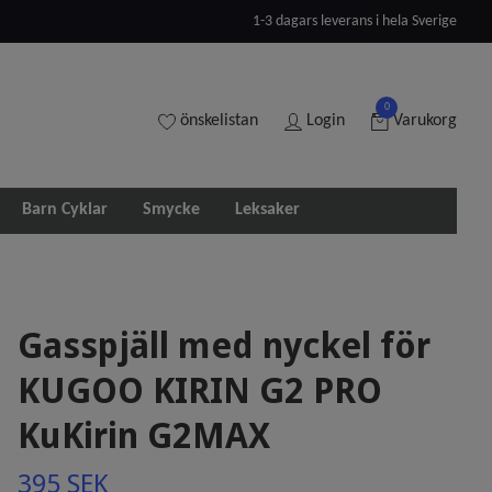
1-3 dagars leverans i hela Sverige
0
önskelistan
Login
Varukorg
Barn Cyklar
Smycke
Leksaker
Gasspjäll med nyckel för
KUGOO KIRIN G2 PRO
KuKirin G2MAX
395 SEK