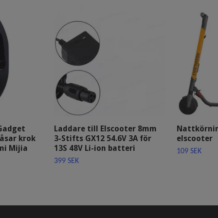
Gadget
Laddare till Elscooter 8mm
Nattkörnin
åsar krok
3-Stifts GX12 54.6V 3A för
elscooter
mi Mijia
13S 48V Li-ion batteri
109 SEK
399 SEK