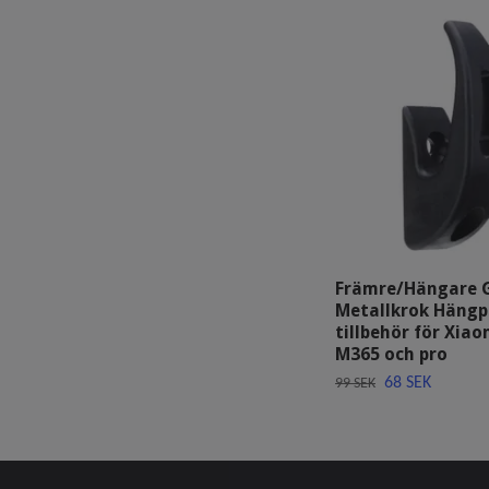
Främre/Hängare 
Metallkrok Hängp
tillbehör för Xiao
M365 och pro
68 SEK
99 SEK