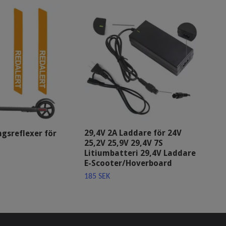
29,4V 2A Laddare för 24V
gsreflexer för
Lad
25,2V 25,9V 29,4V 7S
Kug
Litiumbatteri 29,4V Laddare
399
E-Scooter/Hoverboard
185 SEK