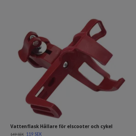
Vattenflask Hållare för elscooter och cykel
U
m
119 SEK
149 SEK