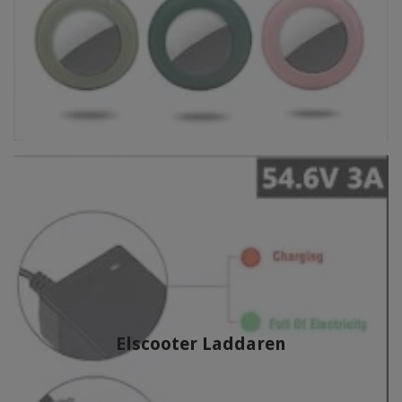
Elscooter Laddaren