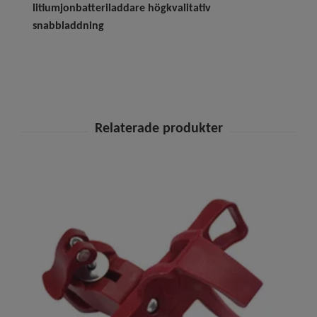
litiumjonbatteriladdare högkvalitativ
snabbladdning