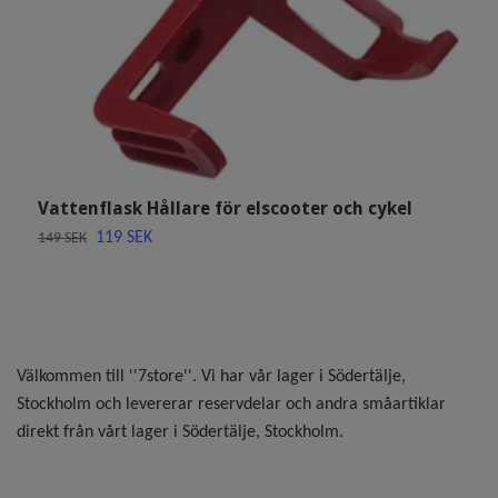
B
M
3
Vattenflask Hållare för elscooter och cykel
119 SEK
149 SEK
Välkommen till ''7store''. Vi har vår lager i Södertälje,
Stockholm och levererar reservdelar och andra småartiklar
direkt från vårt lager i Södertälje, Stockholm.