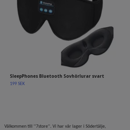
SleepPhones Bluetooth Sovhörlurar svart
A
K
199 SEK
1
Välkommen till ''7store''. Vi har vår lager i Södertälje,