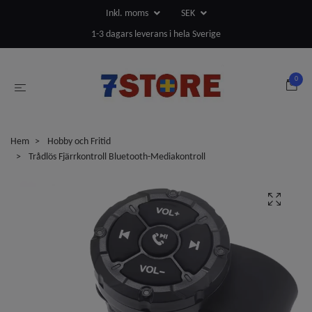
Inkl. moms
SEK
1-3 dagars leverans i hela Sverige
0
Hem
Hobby och Fritid
Trådlös Fjärrkontroll Bluetooth-Mediakontroll