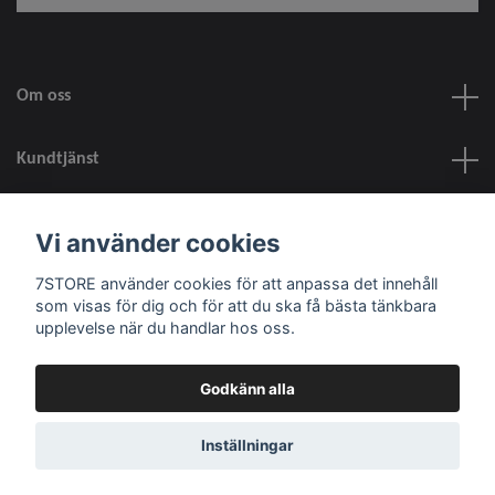
Om oss
Kundtjänst
information
Vi använder cookies
7STORE använder cookies för att anpassa det innehåll
Sociala medier
som visas för dig och för att du ska få bästa tänkbara
upplevelse när du handlar hos oss.
Godkänn alla
© 2026 7STORE
Inställningar