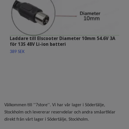
Laddare till Elscooter Diameter 10mm 54.6V 3A
för 13S 48V Li-ion batteri
389 SEK
B
2
Välkommen till ''7store''. Vi har vår lager i Södertälje,
Stockholm och levererar reservdelar och andra småartiklar
direkt från vårt lager i Södertälje, Stockholm.