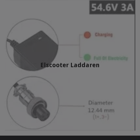
Elscooter Laddaren