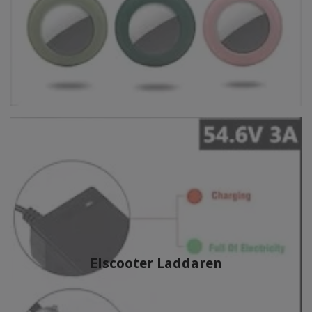
Elscooter Laddaren