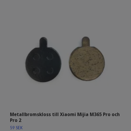
Metallbromskloss till Xiaomi Mijia M365 Pro och
F
Pro 2
M
S
59 SEK