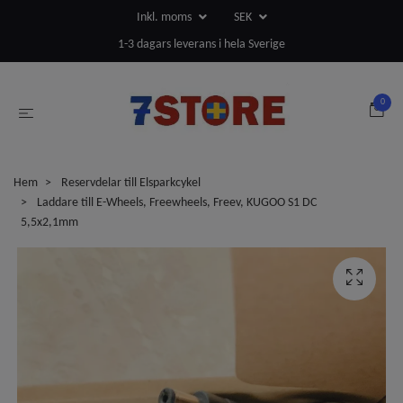
Inkl. moms
SEK
1-3 dagars leverans i hela Sverige
0
Hem
Reservdelar till Elsparkcykel
Laddare till E-Wheels, Freewheels, Freev, KUGOO S1 DC
5,5x2,1mm