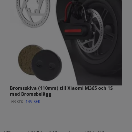
Bromsskiva (110mm) till Xiaomi M365 och 1S
L
med Bromsbelägg
N
149 SEK
199 SEK
4