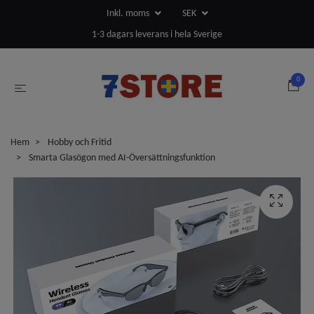
Inkl. moms
SEK
1-3 dagars leverans i hela Sverige
0
Hem
Hobby och Fritid
Smarta Glasögon med AI-Översättningsfunktion