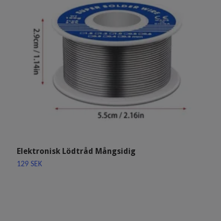
Elektronisk Lödtråd Mångsidig
I
g
129 SEK
6