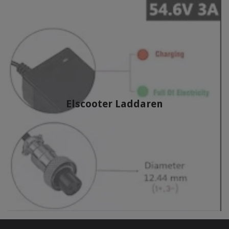
Elscooter Laddaren