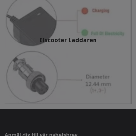
Elscooter Laddaren
Anmäl dig till vår nyhetsbrev