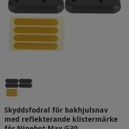
Skyddsfodral för bakhjulsnav
med reflekterande klistermärke
för Ninebot Max G30